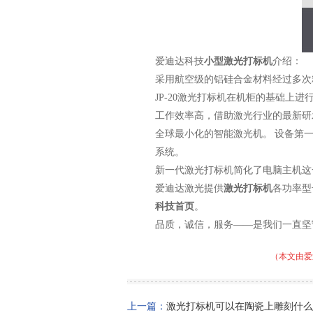
爱迪达科技
小型激光打标机
介绍：
采用航空级的铝硅合金材料经过多次
JP-20激光打标机在机柜的基础上
工作效率高，借助激光行业的最新研
全球最小化的智能激光机。 设备第
系统。
新一代激光打标机简化了电脑主机这
爱迪达激光提供
激光打标机
各功率型
科技首页
。
品质，诚信，服务——是我们一直坚
（本文由爱
上一篇：
激光打标机可以在陶瓷上雕刻什么