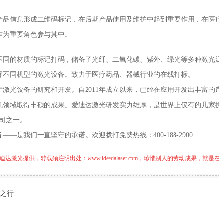
产品信息形成二维码标记，在后期产品使用及维护中起到重要作用，在医
作为重要角色参与其中。
不同的材质的标记打码，储备了光纤、二氧化碳、紫外、绿光等多种激光
择不同机型的激光设备。致力于医疗药品、器械行业的在线打标。
于激光设备的研究和开发。自2011年成立以来，已经在应用开发出丰富的
机领域取得丰硕的成果。爱迪达激光研发实力雄厚，是世界上仅有的几家拥
公司之一。
务——是我们一直坚守的承诺
。
欢迎拨打免费热线：400-188-2900
迪达激光提供，转载须注明出处：
www.ideedalaser.com
，珍惜别人的劳动成果，就是
之行