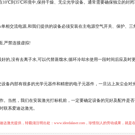
在10℃到35℃环境中,保持干燥、无尘光学设备。通常需要确保独立的封
0 w单相交流电源,和我们提供的设备必须安装在主电源空气开关、保护、
面,严禁连接虚拟!
好的,没有去离子水,可以代替蒸馏水;循环冷却水使用一段时间后应及时更
光设备内部有很多的光学元器件和精密的电子元器件，一旦沾上灰尘会对
作。当然，我们在安装激光打标机前，一定要确定设备的完好及配件是否
时联系爱迪达激光。
迪达激光提供，转载须注明出处：
www.ideedalaser.com
，珍惜别人的劳动成果，就是