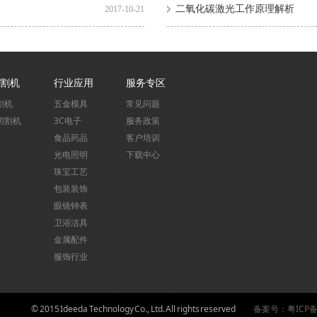
二氧化碳激光工作原理解析
2017-10-21
割机
行业应用
服务专区
割机
五金模具
常见问题
切割机
3C电子
服务政策
食品药品
客户培训
光电照明
下载中心
珠宝工艺
包装装饰
眼镜钟表
卫浴洁具
金属配件
服饰行业
© 2015 Ideeda Technology Co., Ltd. All rights reserved
备案号：粤ICP备1