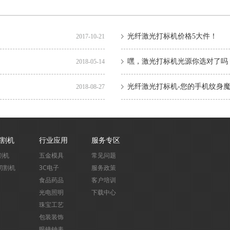
光纤激光打标机价格5大件！
2017-10-21
嘿，激光打标机光源你选对了吗
2018-05-14
光纤激光打标机-您的手机纹身
2018-08-27
割机
行业应用
服务专区
割机
五金模具
常见问题
切割机
3C电子
服务政策
食品药品
客户培训
光电照明
下载中心
珠宝工艺
包装装饰
眼镜钟表